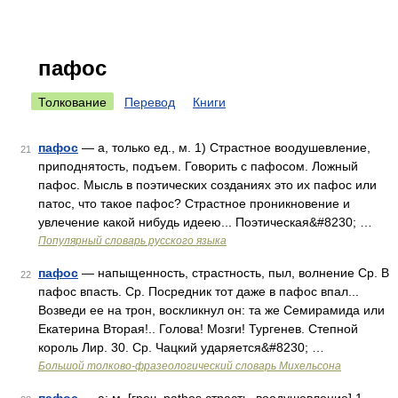
пафос
Толкование
Перевод
Книги
пафос
— а, только ед., м. 1) Страстное воодушевление,
21
приподнятость, подъем. Говорить с пафосом. Ложный
пафос. Мысль в поэтических созданиях это их пафос или
патос, что такое пафос? Страстное проникновение и
увлечение какой нибудь идеею... Поэтическая&#8230; …
Популярный словарь русского языка
пафос
— напыщенность, страстность, пыл, волнение Ср. В
22
пафос впасть. Ср. Посредник тот даже в пафос впал...
Возведи ее на трон, воскликнул он: та же Семирамида или
Екатерина Вторая!.. Голова! Мозги! Тургенев. Степной
король Лир. 30. Ср. Чацкий ударяется&#8230; …
Большой толково-фразеологический словарь Михельсона