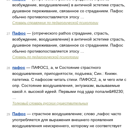
возбуждение, воодушевление) в античной эстетике страсть,
душевное переживание, связанное со страданием. Пафос
обычно противопоставляется этосу …
Словарь-справочник по педагогической психологии
Пафос
— (отгреческого pathos страдание, страсть,
27
возбуждение, воодушевление) в античной эстетике страсть,
душевное переживание, связанное со страданием. Пафос
обычно противопоставляется этосу …
Словарь по педагогической психологии
пафос
— ПАФОС1, а, м Состояние страстного
28
воодушевления, приподнятости, подъема; Син.: Книжн.
патетика. С пафосом читать стихи. ПАФОС2, а, м чего или с
опр. Состояние воодушевления, энтузиазм, вызываемые
какой л. высокой идеей. Первыми под удар попали&#8230;
…
Толковый словарь русских существительных
Пафос
— страстное воодушевление; слово „пафос часто
29
употребляется для выражения внешнего проявления
воодушевления неискреннего, которому не соответствует