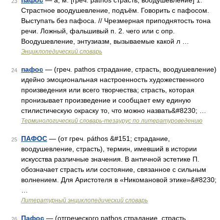
пафос
— а; м. [греч. pathos страсть, воодушевление] 1.
23
Страстное воодушевление, подъём. Говорить с пафосом.
Выступать без пафоса. // Чрезмерная приподнятость тона
речи. Ложный, фальшивый п. 2. чего или с опр.
Воодушевление, энтузиазм, вызываемые какой л …
Энциклопедический словарь
пафос
— (греч. pathos страдание, страсть, воодушевление)
24
идейно эмоциональная настроенность художественного
произведения или всего творчества; страсть, которая
пронизывает произведение и сообщает ему единую
стилистическую окраску то, что можно назвать&#8230; …
Терминологический словарь-тезаурус по литературоведению
ПАФОС
— (от греч. páthos &#151; страдание,
25
воодушевление, страсть), термин, имевший в истории
искусства различные значения. В античной эстетике П.
обозначает страсть или состояние, связанное с сильным
волнением. Для Аристотеля в «Никомановой этике»&#8230;
…
Литературный энциклопедический словарь
Пафос
— (отгреческого pathos страдание, страсть,
26