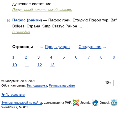
душевное состояние …
Популярный политический словарь
Пафос (район)
— Пафос греч. Επαρχία Πάφου тур. Baf
30
Bölgesi Страна Кипр Статус Район …
Википедия
Страницы
←
Предыдущая
Следующая
→
1
2
3
4
5
6
7
8
9
10
11
12
13
© Академик, 2000-2026
18+
Обратная связь:
Техподдержка
,
Реклама на сайте
👣 Путешествия
Экспорт словарей на сайты
, сделанные на PHP,
Joomla,
Drupal,
WordPress, MODx.